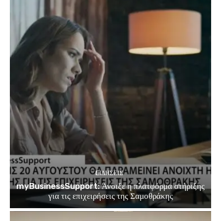
EΙΔΗΣΕΙΣ
myBusinessSupport: Άνοιξε η πλατφόρμα στήριξης
για τις επιχειρήσεις της Σαμοθράκης