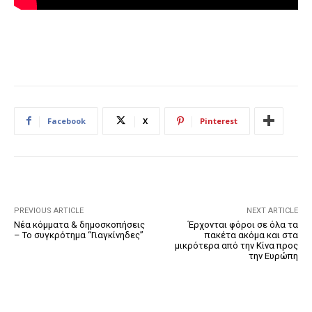
Facebook
X
Pinterest
PREVIOUS ARTICLE
NEXT ARTICLE
Νέα κόμματα & δημοσκοπήσεις
Έρχονται φόροι σε όλα τα
– Το συγκρότημα “Γιαγκίνηδες”
πακέτα ακόμα και στα
μικρότερα από την Κίνα προς
την Ευρώπη