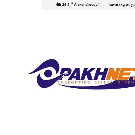
C
26.7
Alexandroupoli
Saturday, Augu