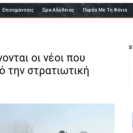
Επισημανσεις
Ώρα Αλήθειας
Παρέα Με Τη Φένια
S
ονται οι νέοι που
ό την στρατιωτική