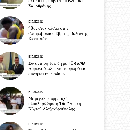
από το Πυροσβεστικό Κλιμάκιο
Σαμοθράκης
EΙΔΗΣΕΙΣ
10ος στον κόσμο στην
σφαιροβολία ο Εβρίτης Βαλάντης
Κανοτζιάν
EΙΔΗΣΕΙΣ
Συνάντηση Τοψίδη με TÜRSAB
Αδριανούπολης για τουρισμό και
συνοριακές υποδομές
EΙΔΗΣΕΙΣ
Με μεγάλη συμμετοχή
ολοκληρώθηκε η 13η “Λευκή
Νύχτα” Αλεξανδρούπολης
EΙΔΗΣΕΙΣ