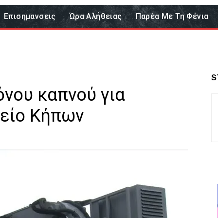
Επισημανσεις
Ώρα Αλήθειας
Παρέα Με Τη Φένια
S
όνου καπνού για
νείο Κήπων