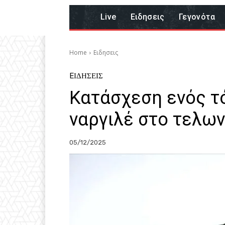
Live
Eιδησεις
Γεγονότα
Home
Eιδησεις
EΙΔΗΣΕΙΣ
Κατάσχεση ενός τ
ναργιλέ στο τελω
05/12/2025