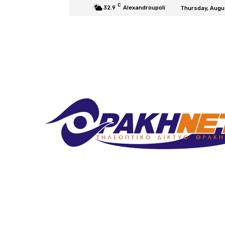
C
32.9
Alexandroupoli
Thursday, Augu