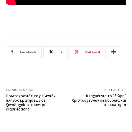
Facebook
X
Pinterest
PREVIOUS ARTICLE
NEXT ARTICLE
Πρωτοχρονιάτικα ρεβεγιόν:
Τι ισχύει για το “δώρο”
πλήθος κρατήσεων σε
Χριστουγέννων σε κουρεία και
ξενοδοχεία και κέντρα
κομμωτήρια
διασκέδασης