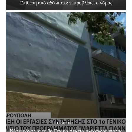
Επίθεση από αδέσποτο: τι προβλέπει ο νόμος
EΙΔΗΣΕΙΣ
Νέα εικόνα για το 1ο Γενικό Λύκειο Αλεξανδρούπολης