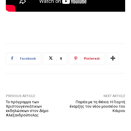
Facebook
X
Pinterest
PREVIOUS ARTICLE
NEXT ARTICLE
Το πρόγραμμα των
Παρέα με τη Φένια: Η Γιορτή
Χριστουγεννιάτικων
έναρξης του νέου μουσείου του
εκδηλώσεων στον Δήμο
Κάιρου
Αλεξανδρούπολης