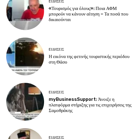
EΙΔΗΣΕΙΣ
«Τουρισμός για όλους»: Ποια ΑΦΜ
μπορούν να κάνουν αίτηση – Τα ποσά που
δικαιούνται
EΙΔΗΣΕΙΣ
Η εικόνα της φετινής τουριστικής περιόδου
στη Θάσο
EΙΔΗΣΕΙΣ
myBusinessSupport: Άνοιξε η
πλατφόρμα στήριξης για τις επιχειρήσεις της
Σαμοθράκης
EΙΔΗΣΕΙΣ