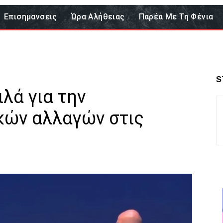
Επισημανσεις
Ώρα Αλήθειας
Παρέα Με Τη Φένια
S
λά για την
κών αλλαγών στις