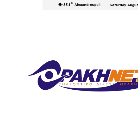
C
33.1
Alexandroupoli
Saturday, Augus