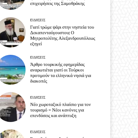
επιχειρήσεις της Σαμοθράκης
EΙΔΗΣΕΙΣ
Γιατί τρώμε ψάρι στην νηστεία του
Δεκαπενταύγουστου; Ο
Μητροπολίτης Αλεξανδρουπόλεως
εξηγεί
EΙΔΗΣΕΙΣ
Άρθρο τουρκικής εφημερίδας
αναρωτιέται γιατί οι Τούρκοι
προτιμούν τα ελληνικά νησιά για
διακοπές
EΙΔΗΣΕΙΣ
Νέο χωροταξικό πλαίσιο για τον
τουρισμό – Νέοι κανόνες για
επενδύσεις και ανάπτυξη
EΙΔΗΣΕΙΣ