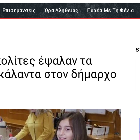
Επισημανσεις
Ώρα Αλήθειας
Παρέα Με Τη Φένια
S
πολίτες έψαλαν τα
κάλαντα στον δήμαρχο