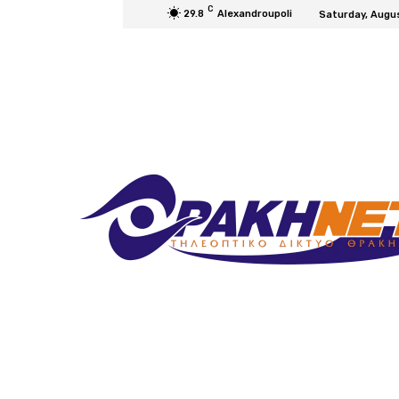
C
29.8
Alexandroupoli
Saturday, Augu