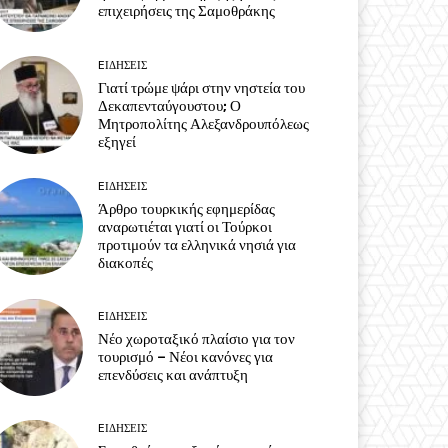
επιχειρήσεις της Σαμοθράκης
EΙΔΗΣΕΙΣ
Γιατί τρώμε ψάρι στην νηστεία του
Δεκαπενταύγουστου; Ο
Μητροπολίτης Αλεξανδρουπόλεως
εξηγεί
EΙΔΗΣΕΙΣ
Άρθρο τουρκικής εφημερίδας
αναρωτιέται γιατί οι Τούρκοι
προτιμούν τα ελληνικά νησιά για
διακοπές
EΙΔΗΣΕΙΣ
Νέο χωροταξικό πλαίσιο για τον
τουρισμό – Νέοι κανόνες για
επενδύσεις και ανάπτυξη
EΙΔΗΣΕΙΣ