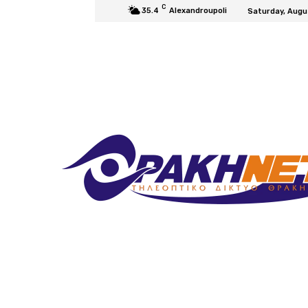
C
35.4
Alexandroupoli
Saturday, Augu