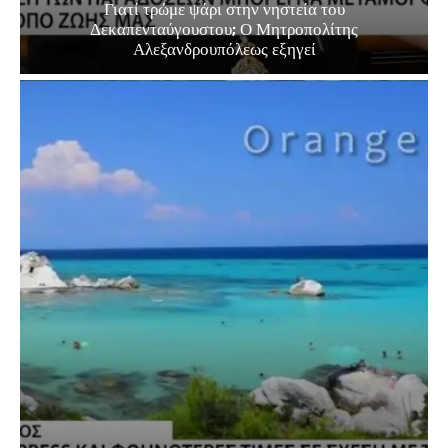
Γιατί τρώμε ψάρι στην νηστεία του
Δεκαπενταύγουστου; Ο Μητροπολίτης
Αλεξανδρουπόλεως εξηγεί