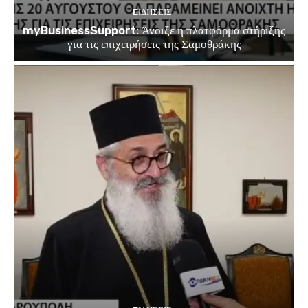
EΙΔΗΣΕΙΣ
myBusinessSupport: Άνοιξε η πλατφόρμα στήριξης
για τις επιχειρήσεις της Σαμοθράκης