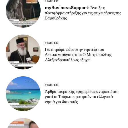
EΙΔΗΣΕΙΣ
myBusinessSupport: Άνοιξε η
πλατφόρμα στήριξης για τις επιχειρήσεις της
Σαμοθράκης
EΙΔΗΣΕΙΣ
Γιατί τρώμε ψάρι στην νηστεία του
Δεκαπενταύγουστου; Ο Μητροπολίτης
Αλεξανδρουπόλεως εξηγεί
EΙΔΗΣΕΙΣ
Άρθρο τουρκικής εφημερίδας αναρωτιέται
γιατί οι Τούρκοι προτιμούν τα ελληνικά
νησιά για διακοπές