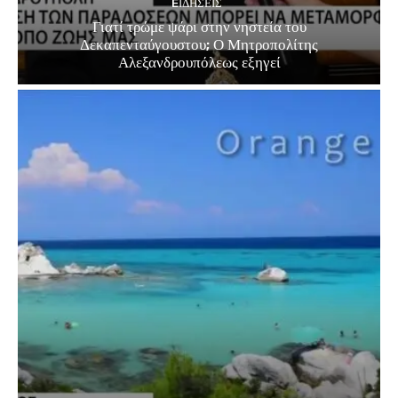
EΙΔΗΣΕΙΣ
Γιατί τρώμε ψάρι στην νηστεία του
Δεκαπενταύγουστου; Ο Μητροπολίτης
Αλεξανδρουπόλεως εξηγεί