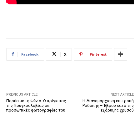
Facebook
X
Pinterest
PREVIOUS ARTICLE
NEXT ARTICLE
Παρέα με τη Φένια: Ο πρίγκιπας
Η Διανομαρχιακή επιτροπή
της Γιουγκοσλαβίας σε
Ροδόπης – Έβρου κατά της
προσωπικές φωτογραφίες του
εξόρυξης χρυσού