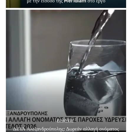
με την είσοδο της Meridiam στο έργο
EΙΔΗΣΕΙΣ
ΔΕΥΑ Αλεξανδρούπολης: Δωρεάν αλλαγή ονόματος