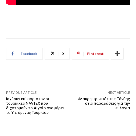
Facebook
X
Pinterest
PREVIOUS ARTICLE
NEXT ARTICLE
Ισχύουν επ’ αόριστον oι
«Μαύρη πρωτιά» της Ξάνθης
τουρκικές NAVTEX που
στις παραβάσεις για την
διχοτομούν το Αιγαίο αναφέρει
ευλογιά
το Υπ. άμυνας Τουρκίας