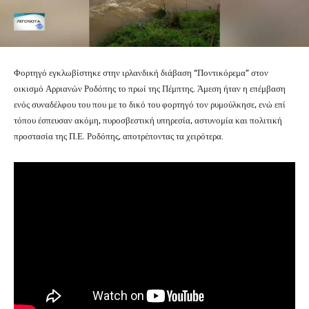
Φορτηγό εγκλωβίστηκε στην ιρλανδική διάβαση “Ποντικόρεμα” στον
οικισμό Αρριανών Ροδόπης το πρωί της Πέμπτης. Άμεση ήταν η επέμβαση
ενός συναδέλφου του που με το δικό του φορτηγό τον ρυμούλκησε, ενώ επί
τόπου έσπευσαν ακόμη, πυροσβεστική υπηρεσία, αστυνομία και πολιτική
προστασία της Π.Ε. Ροδόπης, αποτρέποντας τα χειρότερα.