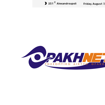
C
23.1
Alexandroupoli
Friday, August 7