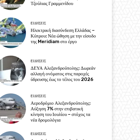
Τζούλιας Γραμμενίδου
EΙΔΗΣΕΙΣ
Ηλεκτρική διασύνδεση Ελλάδας –
Κύπρου: Νέα ώθηση με την είσοδο
της Meridiam στο έργο
EΙΔΗΣΕΙΣ
ΔΕΥΑ Αλεξανδρούπολης: Δωρεάν
αλλαγή ονόματος στις παροχές
ύδρευσης έως το τέλος του 2026
EΙΔΗΣΕΙΣ
Αεροδρόμιο Αλεξανδρούπολης:
Αύξηση 7% στην επιβατική
κίνηση του Ιουλίου – στόχος τα
νέα δρομολόγια
EΙΔΗΣΕΙΣ