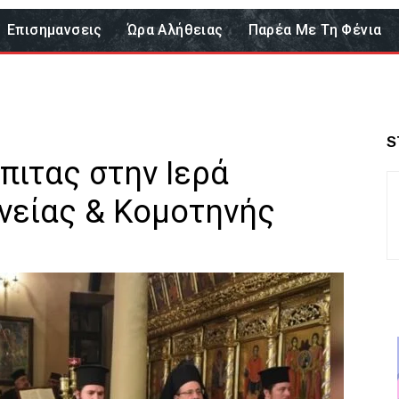
Επισημανσεις
Ώρα Αλήθειας
Παρέα Με Τη Φένια
S
πιτας στην Ιερά
είας & Κομοτηνής