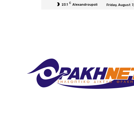
C
23.1
Alexandroupoli
Friday, August 7