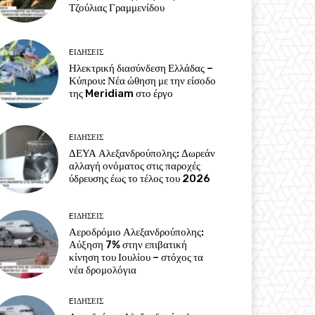
Τζούλιας Γραμμενίδου
EΙΔΗΣΕΙΣ
Ηλεκτρική διασύνδεση Ελλάδας –
Κύπρου: Νέα ώθηση με την είσοδο
της Meridiam στο έργο
EΙΔΗΣΕΙΣ
ΔΕΥΑ Αλεξανδρούπολης: Δωρεάν
αλλαγή ονόματος στις παροχές
ύδρευσης έως το τέλος του 2026
EΙΔΗΣΕΙΣ
Αεροδρόμιο Αλεξανδρούπολης:
Αύξηση 7% στην επιβατική
κίνηση του Ιουλίου – στόχος τα
νέα δρομολόγια
EΙΔΗΣΕΙΣ