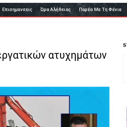
Επισημανσεις
Ώρα Αλήθειας
Παρέα Με Τη Φένια
S
εργατικών ατυχημάτων