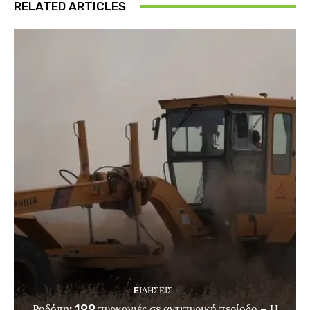
RELATED ARTICLES
EΙΔΗΣΕΙΣ
Ροδόπη: 199 πυρκαγιές σε αντιπυρική περίοδο – Η