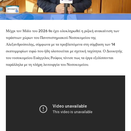
Μέχρι τον Μάϊο του 2026 θα έχει ολοκληρωθεί η ριζική ανακαίνιση των
τεράστιων χώρων του Πανεπιστημιακού Νοσοκομείου της
Αλεξανδρούπολης, σύμφωνα με τα προβλεπόμενα στη σύμβαση των 14
εκατομμυρίων ευρώ που ήδη υλοποιείται με σχετική ταχύτητα. Ο Διοικητής
του νοσοκομείου Ευάγγελος Ρούφος τόνισε πως τα έργα εξελίσσονται
παράλληλα με τη πλήρη λειτουργία του Νοσοκομείου.