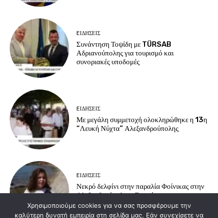
EΙΔΗΣΕΙΣ
Συνάντηση Τοψίδη με TÜRSAB
Αδριανούπολης για τουρισμό και
συνοριακές υποδομές
EΙΔΗΣΕΙΣ
Με μεγάλη συμμετοχή ολοκληρώθηκε η 13η
“Λευκή Νύχτα” Αλεξανδρούπολης
EΙΔΗΣΕΙΣ
Νεκρό δελφίνι στην παραλία Φοίνικας στην
Αλεξανδρούπολη – Επιχείρηση
περισυλλογής από τις αρχές.
Χρησιμοποιούμε cookies για να σας προσφέρουμε την
καλύτερη δυνατή εμπειρία στη σελίδα μας. Εάν συνεχίσετε να