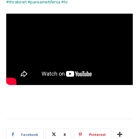
#thrakinet
#pareametifenia
#tv
Facebook
X
Pinterest