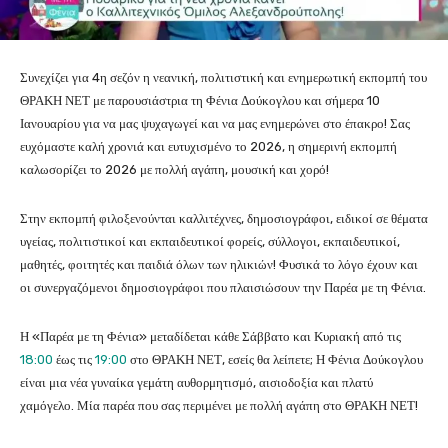
Συνεχίζει για 4η σεζόν η νεανική, πολιτιστική και ενημερωτική εκπομπή του
ΘΡΑΚΗ ΝΕΤ με παρουσιάστρια τη Φένια Δούκογλου και σήμερα 10
Ιανουαρίου για να μας ψυχαγωγεί και να μας ενημερώνει στο έπακρο! Σας
ευχόμαστε καλή χρονιά και ευτυχισμένο το 2026, η σημερινή εκπομπή
καλωσορίζει το 2026 με πολλή αγάπη, μουσική και χορό!
Στην εκπομπή φιλοξενούνται καλλιτέχνες, δημοσιογράφοι, ειδικοί σε θέματα
υγείας, πολιτιστικοί και εκπαιδευτικοί φορείς, σύλλογοι, εκπαιδευτικοί,
μαθητές, φοιτητές και παιδιά όλων των ηλικιών! Φυσικά το λόγο έχουν και
οι συνεργαζόμενοι δημοσιογράφοι που πλαισιώσουν την Παρέα με τη Φένια.
Η «Παρέα με τη Φένια» μεταδίδεται κάθε Σάββατο και Κυριακή από τις
18:00
έως τις
19:00
στο ΘΡΑΚΗ ΝΕΤ, εσείς θα λείπετε; Η Φένια Δούκογλου
είναι μια νέα γυναίκα γεμάτη αυθορμητισμό, αισιοδοξία και πλατύ
χαμόγελο. Μία παρέα που σας περιμένει με πολλή αγάπη στο ΘΡΑΚΗ ΝΕΤ!