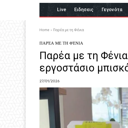
Live
Eιδησεις
Γεγονότα
Home
Παρέα με τη Φένια
ΠΑΡΈΑ ΜΕ ΤΗ ΦΈΝΙΑ
Παρέα με τη Φένια
εργοστάσιο μπισκ
27/01/2026