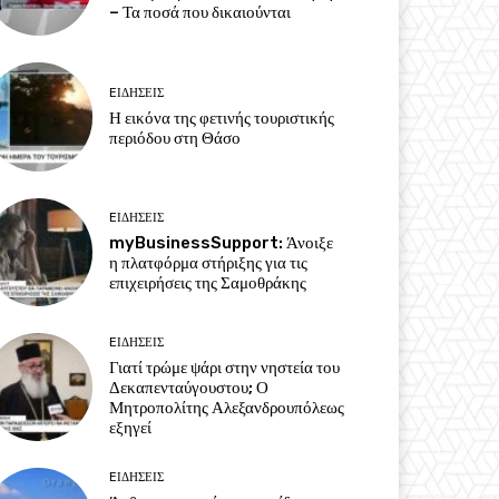
– Τα ποσά που δικαιούνται
EΙΔΗΣΕΙΣ
Η εικόνα της φετινής τουριστικής
περιόδου στη Θάσο
EΙΔΗΣΕΙΣ
myBusinessSupport: Άνοιξε
η πλατφόρμα στήριξης για τις
επιχειρήσεις της Σαμοθράκης
EΙΔΗΣΕΙΣ
Γιατί τρώμε ψάρι στην νηστεία του
Δεκαπενταύγουστου; Ο
Μητροπολίτης Αλεξανδρουπόλεως
εξηγεί
EΙΔΗΣΕΙΣ