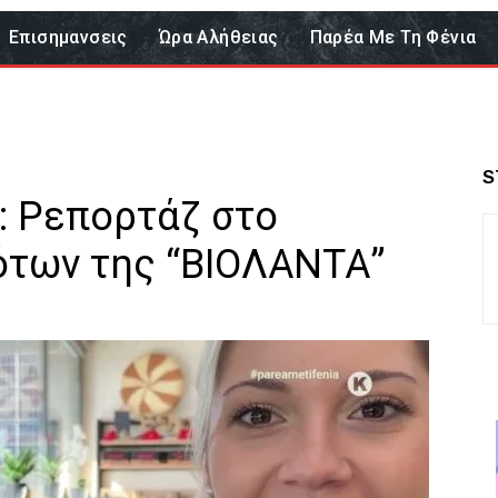
Επισημανσεις
Ώρα Αλήθειας
Παρέα Με Τη Φένια
S
: Ρεπορτάζ στο
ότων της “ΒΙΟΛΑΝΤΑ”