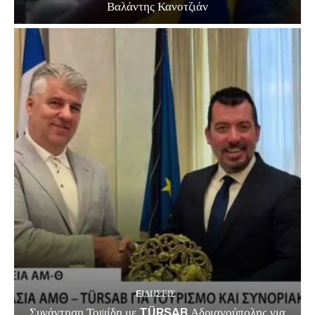
Βαλάντης Κανοτζιάν
EΙΔΗΣΕΙΣ
Συνάντηση Τοψίδη με TÜRSAB Αδριανούπολης για