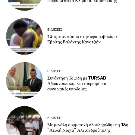
Πυροσβεστικό Κλιμάκιο Σαμοθράκης
EΙΔΗΣΕΙΣ
10ος στον κόσμο στην σφαιροβολία ο
Εβρίτης Βαλάντης Κανοτζιάν
EΙΔΗΣΕΙΣ
Συνάντηση Τοψίδη με TÜRSAB
Αδριανούπολης για τουρισμό και
συνοριακές υποδομές
EΙΔΗΣΕΙΣ
Με μεγάλη συμμετοχή ολοκληρώθηκε η 13η
“Λευκή Νύχτα” Αλεξανδρούπολης