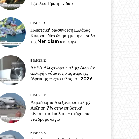
Τζούλιας Γραμμενίδου
EΙΔΗΣΕΙΣ
Ηλεκτρική διασύνδεση Ελλάδας –
Κύπρου: Νέα ώθηση με την είσοδο
της Meridiam στο έργο
EΙΔΗΣΕΙΣ
ΔΕΥΑ Αλεξανδρούπολης: Δωρεάν
αλλαγή ονόματος στις παροχές
ύδρευσης έως το τέλος του 2026
EΙΔΗΣΕΙΣ
Αεροδρόμιο Αλεξανδρούπολης:
Αύξηση 7% στην επιβατική
κίνηση του Ιουλίου – στόχος τα
νέα δρομολόγια
EΙΔΗΣΕΙΣ