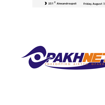
C
23.1
Alexandroupoli
Friday, August 7