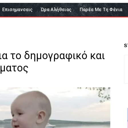
Επισημανσεις
Ώρα Αλήθειας
Παρέα Με Τη Φένια
S
ια το δημογραφικό και
μματος