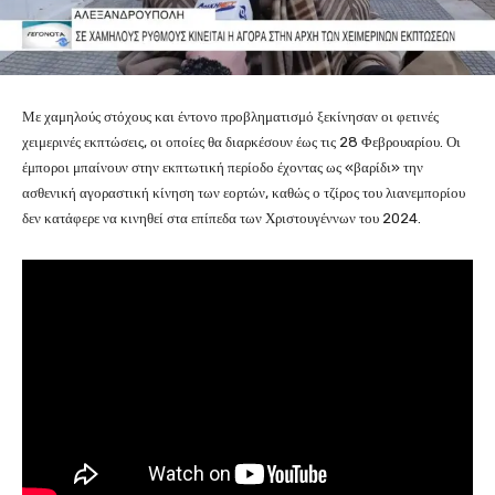
Με χαμηλούς στόχους και έντονο προβληματισμό ξεκίνησαν οι φετινές
χειμερινές εκπτώσεις, οι οποίες θα διαρκέσουν έως τις 28 Φεβρουαρίου. Οι
έμποροι μπαίνουν στην εκπτωτική περίοδο έχοντας ως «βαρίδι» την
ασθενική αγοραστική κίνηση των εορτών, καθώς ο τζίρος του λιανεμπορίου
δεν κατάφερε να κινηθεί στα επίπεδα των Χριστουγέννων του 2024.