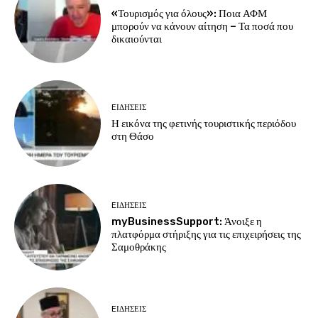
«Τουρισμός για όλους»: Ποια ΑΦΜ
μπορούν να κάνουν αίτηση – Τα ποσά που
δικαιούνται
EΙΔΗΣΕΙΣ
Η εικόνα της φετινής τουριστικής περιόδου
στη Θάσο
EΙΔΗΣΕΙΣ
myBusinessSupport: Άνοιξε η
πλατφόρμα στήριξης για τις επιχειρήσεις της
Σαμοθράκης
EΙΔΗΣΕΙΣ