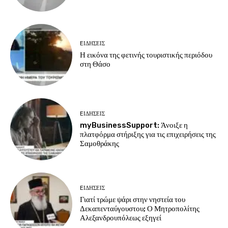
EΙΔΗΣΕΙΣ
Η εικόνα της φετινής τουριστικής περιόδου
στη Θάσο
EΙΔΗΣΕΙΣ
myBusinessSupport: Άνοιξε η
πλατφόρμα στήριξης για τις επιχειρήσεις της
Σαμοθράκης
EΙΔΗΣΕΙΣ
Γιατί τρώμε ψάρι στην νηστεία του
Δεκαπενταύγουστου; Ο Μητροπολίτης
Αλεξανδρουπόλεως εξηγεί