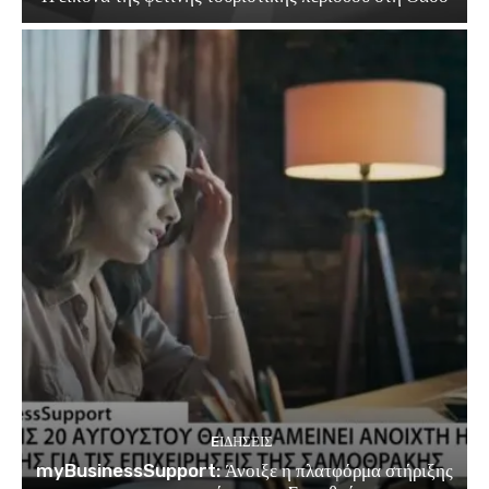
EΙΔΗΣΕΙΣ
myBusinessSupport: Άνοιξε η πλατφόρμα στήριξης