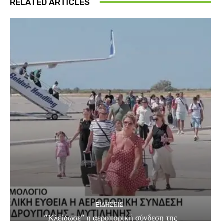
RELATED ARTICLES
EΙΔΗΣΕΙΣ
“Κλείδωσε” η αεροπορική σύνδεση της