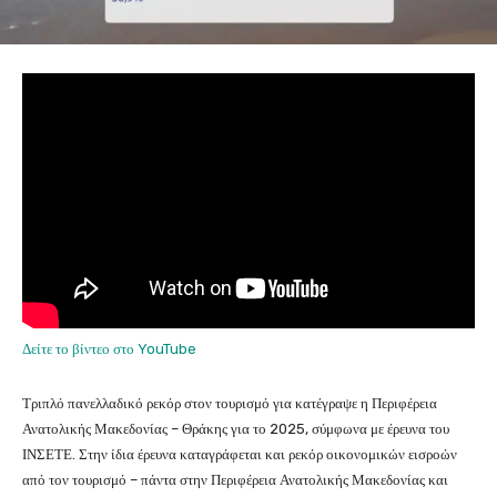
Δείτε το βίντεο στο YouTube
Τριπλό πανελλαδικό ρεκόρ στον τουρισμό για κατέγραψε η Περιφέρεια
Ανατολικής Μακεδονίας – Θράκης για το 2025, σύμφωνα με έρευνα του
ΙΝΣΕΤΕ. Στην ίδια έρευνα καταγράφεται και ρεκόρ οικονομικών εισροών
από τον τουρισμό – πάντα στην Περιφέρεια Ανατολικής Μακεδονίας και