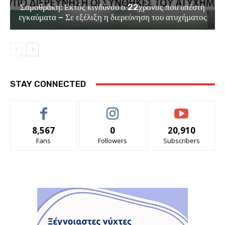
Σαμοθράκη: Εκτός κινδύνου ο 22χρονος που υπέστη
εγκαύματα – Σε εξέλιξη η διερεύνηση του ατυχήματος
STAY CONNECTED
8,567
0
20,910
Fans
Followers
Subscribers