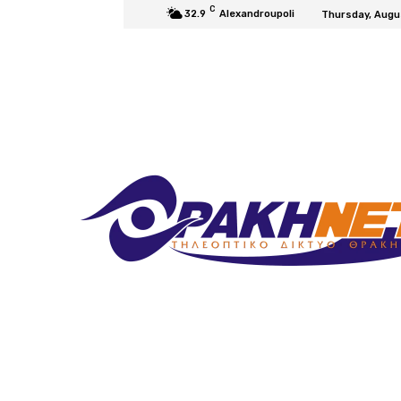
C
32.9
Alexandroupoli
Thursday, Augu