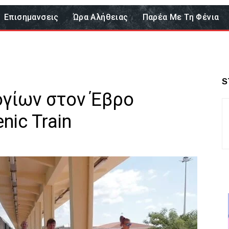
Επισημανσεις
Ώρα Αλήθειας
Παρέα Με Τη Φένια
S
γίων στον Έβρο
nic Train