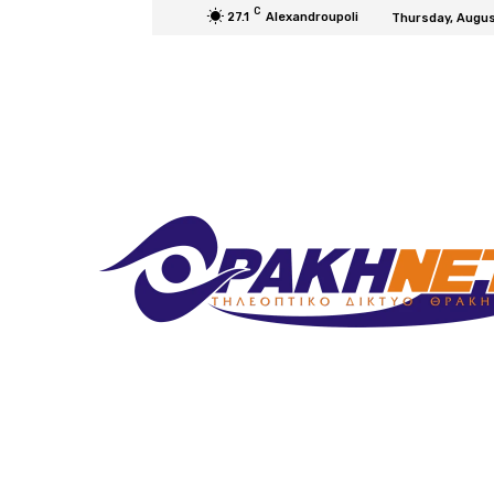
C
27.1
Alexandroupoli
Thursday, Augus