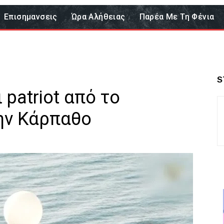
Επισημανσεις
Ώρα Αλήθειας
Παρέα Με Τη Φένια
S
patriot από το
την Κάρπαθο