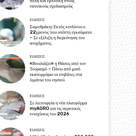
πολη και εμπλοκή στους
νατοϊκούς σχεδιασμούς
EΙΔΗΣΕΙΣ
Σαμοθράκη: Εκτός κινδύνου ο
22χρονος που υπέστη εγκαύματα
– Σε εξέλιξη η διερεύνηση του
ατυχήματος
EΙΔΗΣΕΙΣ
«Βουλιάζει» η Θάσος από τον
Τουρισμό – Πάνω από μισό
εκατομμύριο οι επιβάτες στα
λιμάνια του νησιού
EΙΔΗΣΕΙΣ
Σε λειτουργία η νέα πλατφόρμα
myAGRO για τις αγροτικές
ενισχύσεις του 2026
EΙΔΗΣΕΙΣ