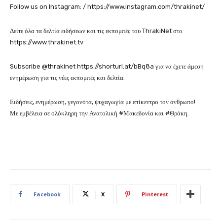
Follow us on Instagram: / https://www.instagram.com/thrakinet/
Δείτε όλα τα δελτία ειδήσεων και τις εκπομπές του ThrakiNet στο
https://www.thrakinet.tv
Subscribe @thrakinet https://shorturl.at/bBq8a για να έχετε άμεση
ενημέρωση για τις νέες εκπομπές και δελτία.
Ειδήσεις, ενημέρωση, γεγονότα, ψυχαγωγία με επίκεντρο τον άνθρωπο!
Με εμβέλεια σε ολόκληρη την Ανατολική #Μακεδονία και #Θράκη.
Facebook
X
Pinterest