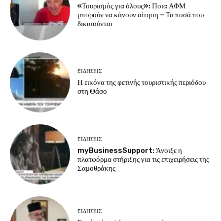
«Τουρισμός για όλους»: Ποια ΑΦΜ
μπορούν να κάνουν αίτηση – Τα ποσά που
δικαιούνται
EΙΔΗΣΕΙΣ
Η εικόνα της φετινής τουριστικής περιόδου
στη Θάσο
EΙΔΗΣΕΙΣ
myBusinessSupport: Άνοιξε η
πλατφόρμα στήριξης για τις επιχειρήσεις της
Σαμοθράκης
EΙΔΗΣΕΙΣ