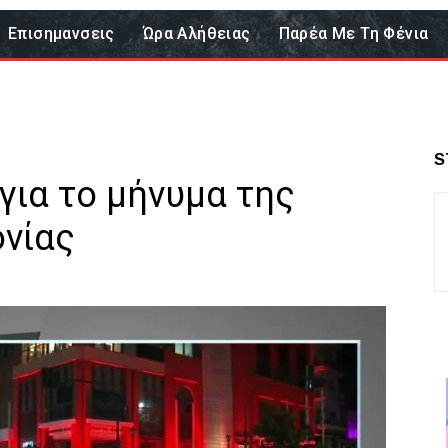
Επισημανσεις
Ώρα Αλήθειας
Παρέα Με Τη Φένια
S
για το μήνυμα της
ονίας