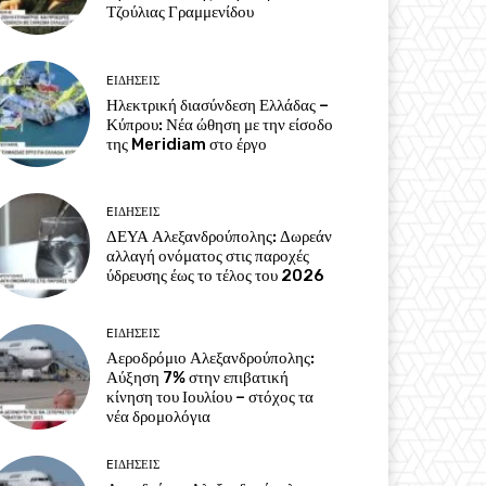
Τζούλιας Γραμμενίδου
EΙΔΗΣΕΙΣ
Ηλεκτρική διασύνδεση Ελλάδας –
Κύπρου: Νέα ώθηση με την είσοδο
της Meridiam στο έργο
EΙΔΗΣΕΙΣ
ΔΕΥΑ Αλεξανδρούπολης: Δωρεάν
αλλαγή ονόματος στις παροχές
ύδρευσης έως το τέλος του 2026
EΙΔΗΣΕΙΣ
Αεροδρόμιο Αλεξανδρούπολης:
Αύξηση 7% στην επιβατική
κίνηση του Ιουλίου – στόχος τα
νέα δρομολόγια
EΙΔΗΣΕΙΣ