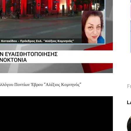
λλόγου Ποντίων Έβρου “Αλέξιος Κομνηνός”
F
L