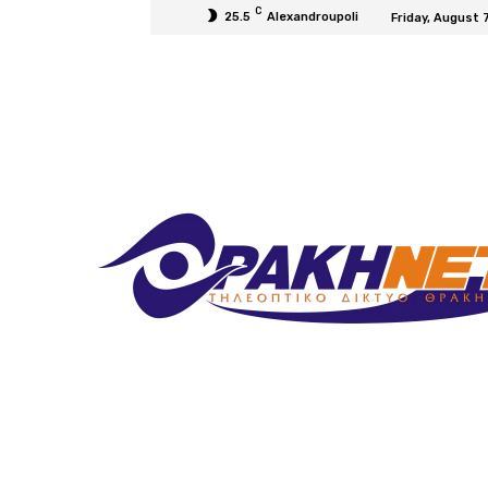
C
25.5
Alexandroupoli
Friday, August 