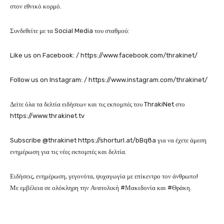
στον εθνικό κορμό.
Συνδεθείτε με τα Social Media του σταθμού:
Like us on Facebook: / https://www.facebook.com/thrakinet/
Follow us on Instagram: / https://www.instagram.com/thrakinet/
Δείτε όλα τα δελτία ειδήσεων και τις εκπομπές του ThrakiNet στο
https://www.thrakinet.tv
Subscribe @thrakinet https://shorturl.at/bBq8a για να έχετε άμεση
ενημέρωση για τις νέες εκπομπές και δελτία.
Ειδήσεις, ενημέρωση, γεγονότα, ψυχαγωγία με επίκεντρο τον άνθρωπο!
Με εμβέλεια σε ολόκληρη την Ανατολική #Μακεδονία και #Θράκη.