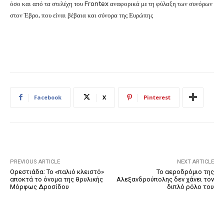
όσο και από τα στελέχη του Frontex αναφορικά με τη φύλαξη των συνόρων
στον Έβρο, που είναι βέβαια και σύνορα της Ευρώπης
Facebook
X
Pinterest
PREVIOUS ARTICLE
NEXT ARTICLE
Ορεστιάδα: Το «παλιό κλειστό»
Το αεροδρόμιο της
αποκτά το όνομα της θρυλικής
Αλεξανδρούπολης δεν χάνει τον
Μόρφως Δροσίδου
διπλό ρόλο του