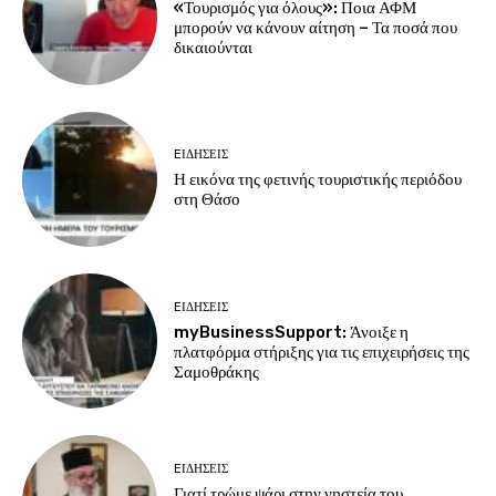
«Τουρισμός για όλους»: Ποια ΑΦΜ
μπορούν να κάνουν αίτηση – Τα ποσά που
δικαιούνται
EΙΔΗΣΕΙΣ
Η εικόνα της φετινής τουριστικής περιόδου
στη Θάσο
EΙΔΗΣΕΙΣ
myBusinessSupport: Άνοιξε η
πλατφόρμα στήριξης για τις επιχειρήσεις της
Σαμοθράκης
EΙΔΗΣΕΙΣ
Γιατί τρώμε ψάρι στην νηστεία του