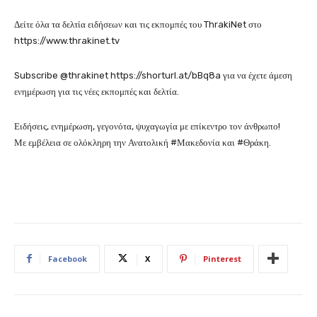
Δείτε όλα τα δελτία ειδήσεων και τις εκπομπές του ThrakiNet στο
https://www.thrakinet.tv
Subscribe @thrakinet https://shorturl.at/bBq8a για να έχετε άμεση
ενημέρωση για τις νέες εκπομπές και δελτία.
Ειδήσεις, ενημέρωση, γεγονότα, ψυχαγωγία με επίκεντρο τον άνθρωπο!
Με εμβέλεια σε ολόκληρη την Ανατολική #Μακεδονία και #Θράκη.
Facebook
X
Pinterest