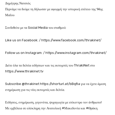
Δημήτρης Νατσιός
Περνάμε να δούμε τη δήλωσαν με αφορμή την ιστορική επέτειο της 14ης
Μαΐου
Συνδεθείτε με τα Social Media του σταθμού:
Like us on Facebook: / https://www.facebook.com/thrakinet/
Follow us on Instagram: / https://www.instagram.com/thrakinet/
Δείτε όλα τα δελτία ειδήσεων και τις εκπομπές του ThrakiNet στο
https://www.thrakinet.tv
Subscribe @thrakinet https://shorturl.at/bBq8a για να έχετε άμεση
ενημέρωση για τις νέες εκπομπές και δελτία.
Ειδήσεις, ενημέρωση, γεγονότα, ψυχαγωγία με επίκεντρο τον άνθρωπο!
Με εμβέλεια σε ολόκληρη την Ανατολική #Μακεδονία και #Θράκη.