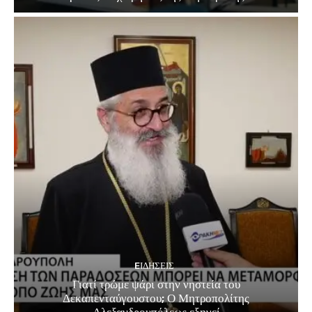
EΙΔΗΣΕΙΣ
Γιατί τρώμε ψάρι στην νηστεία του
Δεκαπενταύγουστου; Ο Μητροπολίτης