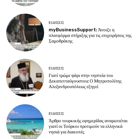
EΙΔΗΣΕΙΣ
myBusinessSupport: Άνοιξε η
πλατφόρμα στήριξης για τις επιχειρήσεις της
Σαμοθράκης
EΙΔΗΣΕΙΣ
Γιατί τρώμε ψάρι στην νηστεία του
Δεκαπενταύγουστου; Ο Μητροπολίτης
Αλεξανδρουπόλεως εξηγεί
EΙΔΗΣΕΙΣ
Άρθρο τουρκικής εφημερίδας αναρωτιέται
γιατί οι Τούρκοι προτιμούν τα ελληνικά
νησιά για διακοπές