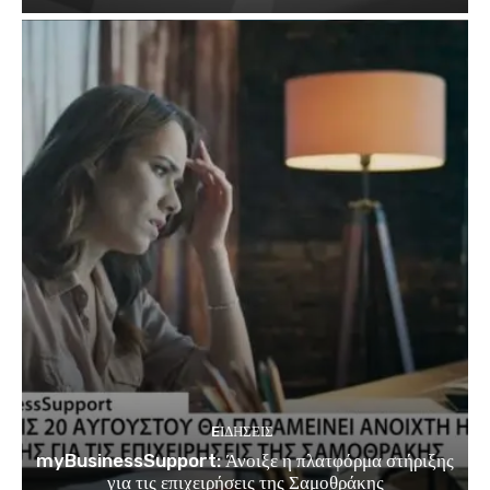
EΙΔΗΣΕΙΣ
myBusinessSupport: Άνοιξε η πλατφόρμα στήριξης
για τις επιχειρήσεις της Σαμοθράκης