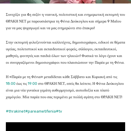
Συνεχίζει για 4η σεζόν η νεανική, πολιτιστική και ενημερωτική εκπομπή του
ΘΡΑΚΗ ΝΕΤ με παρουσιάστρια τη Φένια Δούκογλου και σήμερα 9 Μαΐου
για να μας ψυχαγωγεί και να μας ενημερώνει στο έπακρο!
Στην εκπομπή φιλοξενούνται καλλιτέχνες, δημοσιογράφοι, ειδικοί σε θέματα
υγείας, πολιτιστικοί και εκπαιδευτικοί φορείς, σύλλογοι, εκπαιδευτικοί,
μαθητές, φοιτητές και παιδιά όλων των ηλικιών! Φυσικά το λόγο έχουν και
οι συνεργαζόμενοι δημοσιογράφοι που πλαισιώσουν την Παρέα με τη Φένια.
Η «Παρέα με τη Φένια» μεταδίδεται κάθε Σάββατο και Κυριακή από τις
18:00
έως τις
19:00
στο ΘΡΑΚΗ ΝΕΤ, εσείς θα λείπετε; Η Φένια Δούκογλου
είναι μια νέα γυναίκα γεμάτη αυθορμητισμό, αισιοδοξία και πλατύ
χαμόγελο. Μία παρέα που σας περιμένει με πολλή αγάπη στο ΘΡΑΚΗ ΝΕΤ!
#thrakinet
#pareametifenia
#tv