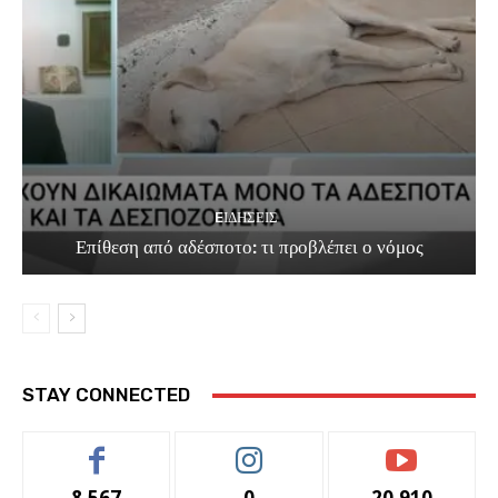
EΙΔΗΣΕΙΣ
Επίθεση από αδέσποτο: τι προβλέπει ο νόμος
STAY CONNECTED
8,567
0
20,910