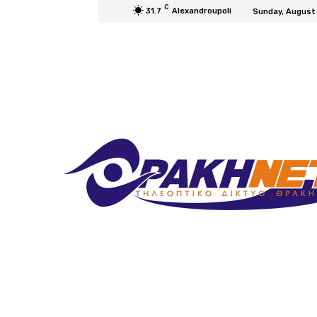
C
31.7
Alexandroupoli
Sunday, August 