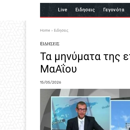
Live
Eιδησεις
Γεγονότα
Home
Eιδησεις
EΙΔΗΣΕΙΣ
Τα μηνύματα της ε
ΜαΑΐου
15/05/2026