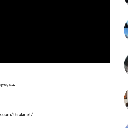
γος ε.α.
k.com/thrakinet/