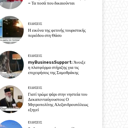
– Τα ποσά που δικαιούνται
EΙΔΗΣΕΙΣ
Η εικόνα της φετινής τουριστικής
περιόδου στη Θάσο
EΙΔΗΣΕΙΣ
myBusinessSupport: Άνοιξε
η πλατφόρμα στήριξης για τις
επιχειρήσεις της Σαμοθράκης
EΙΔΗΣΕΙΣ
Γιατί τρώμε ψάρι στην νηστεία του
Δεκαπενταύγουστου; Ο
Μητροπολίτης Αλεξανδρουπόλεως
εξηγεί
EΙΔΗΣΕΙΣ