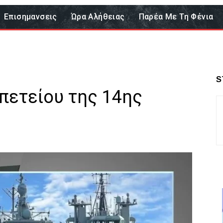
Επισημανσεις
Ώρα Αλήθειας
Παρέα Με Τη Φένια
S
πετείου της 14ης