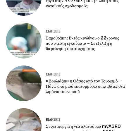
έργα στην Αλεξ/πολη και εμπλοκή στους
νατοϊκούς σχεδιασμούς
EΙΔΗΣΕΙΣ
Σαμοθράκη: Εκτός κινδύνου ο 22χρονος
που υπέστη εγκαύματα – Σε εξέλιξη η
διερεύνηση του ατυχήματος
EΙΔΗΣΕΙΣ
«Βουλιάζει» η Θάσος από τον Τουρισμό –
Πάνω από μισό εκατομμύριο οι επιβάτες στα
λιμάνια του νησιού
EΙΔΗΣΕΙΣ
Σε λειτουργία η νέα πλατφόρμα myAGRO