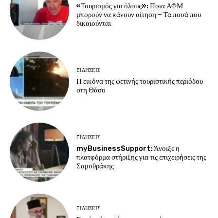
«Τουρισμός για όλους»: Ποια ΑΦΜ
μπορούν να κάνουν αίτηση – Τα ποσά που
δικαιούνται
EΙΔΗΣΕΙΣ
Η εικόνα της φετινής τουριστικής περιόδου
στη Θάσο
EΙΔΗΣΕΙΣ
myBusinessSupport: Άνοιξε η
πλατφόρμα στήριξης για τις επιχειρήσεις της
Σαμοθράκης
EΙΔΗΣΕΙΣ