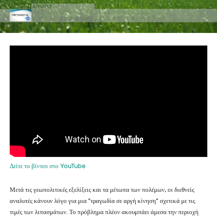
Δείτε το βίντεο στο YouTube
Μετά τις γεωπολιτικές εξελίξεις και τα μέτωπα των πολέμων, οι διεθνείς
αναλυτές κάνουν λόγο για μια "τραγωδία σε αργή κίνηση" σχετικά με τις
τιμές των λιπασμάτων. Το πρόβλημα πλέον ακουμπάει άμεσα την περιοχή