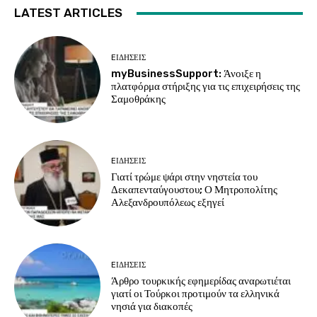
LATEST ARTICLES
EΙΔΗΣΕΙΣ
myBusinessSupport: Άνοιξε η
πλατφόρμα στήριξης για τις επιχειρήσεις της
Σαμοθράκης
EΙΔΗΣΕΙΣ
Γιατί τρώμε ψάρι στην νηστεία του
Δεκαπενταύγουστου; Ο Μητροπολίτης
Αλεξανδρουπόλεως εξηγεί
EΙΔΗΣΕΙΣ
Άρθρο τουρκικής εφημερίδας αναρωτιέται
γιατί οι Τούρκοι προτιμούν τα ελληνικά
νησιά για διακοπές