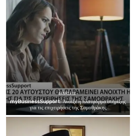
EΙΔΗΣΕΙΣ
myBusinessSupport: Άνοιξε η πλατφόρμα στήριξης
για τις επιχειρήσεις της Σαμοθράκης