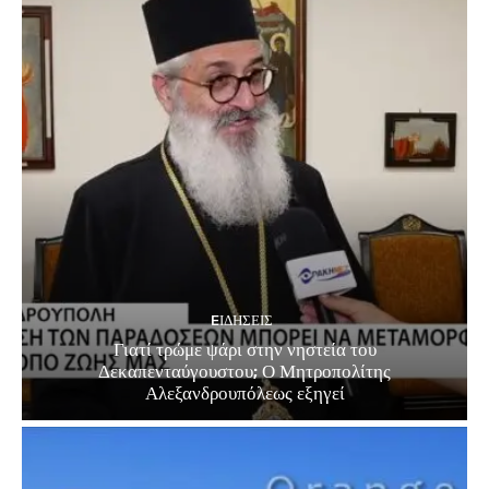
EΙΔΗΣΕΙΣ
Γιατί τρώμε ψάρι στην νηστεία του
Δεκαπενταύγουστου; Ο Μητροπολίτης
Αλεξανδρουπόλεως εξηγεί