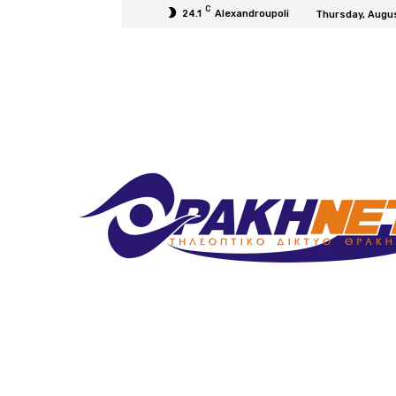
C
24.1
Alexandroupoli
Thursday, Augu