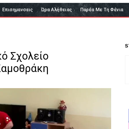
Επισημανσεις
Ώρα Αλήθειας
Παρέα Με Τη Φένια
S
κό Σχολείο
Σαμοθράκη