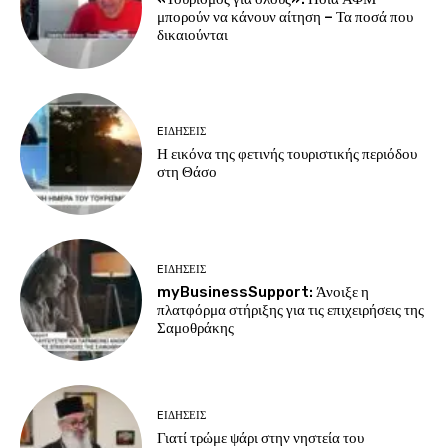
μπορούν να κάνουν αίτηση – Τα ποσά που
δικαιούνται
EΙΔΗΣΕΙΣ
Η εικόνα της φετινής τουριστικής περιόδου
στη Θάσο
EΙΔΗΣΕΙΣ
myBusinessSupport: Άνοιξε η
πλατφόρμα στήριξης για τις επιχειρήσεις της
Σαμοθράκης
EΙΔΗΣΕΙΣ
Γιατί τρώμε ψάρι στην νηστεία του