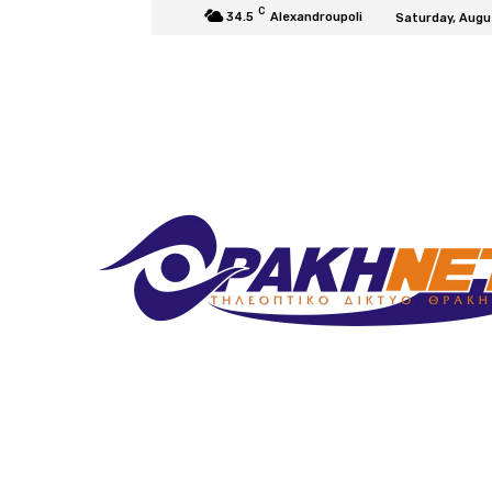
C
34.5
Alexandroupoli
Saturday, Augu