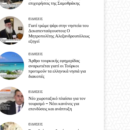
επιχειρήσεις της Σαμοθράκης
EΙΔΗΣΕΙΣ
Γιατί τρώμε ψάρι στην νηστεία του
Δεκαπενταύγουστου; Ο
Μητροπολίτης Αλεξανδρουπόλεως
εξηγεί
EΙΔΗΣΕΙΣ
Άρθρο τουρκικής εφημερίδας
αναρωτιέται γιατί οι Τούρκοι
προτιμούν τα ελληνικά νησιά για
διακοπές
EΙΔΗΣΕΙΣ
Νέο χωροταξικό πλαίσιο για τον
τουρισμό – Νέοι κανόνες για
επενδύσεις και ανάπτυξη
EΙΔΗΣΕΙΣ