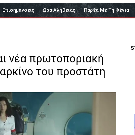
Επισημανσεις
Ώρα Αλήθειας
Παρέα Με Τη Φένια
S
ι νέα πρωτοποριακή
καρκίνο του προστάτη