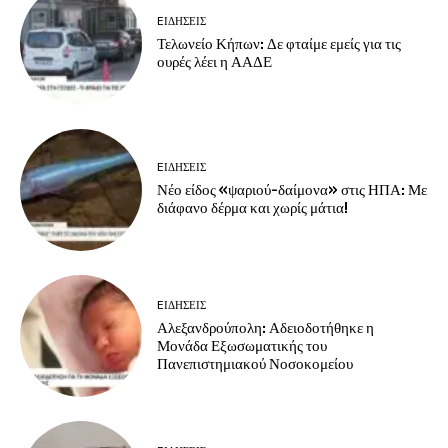
EΙΔΗΣΕΙΣ
Τελωνείο Κήπων: Δε φταίμε εμείς για τις
ουρές λέει η ΑΑΔΕ
EΙΔΗΣΕΙΣ
Νέο είδος «ψαριού-δαίμονα» στις ΗΠΑ: Με
διάφανο δέρμα και χωρίς μάτια!
EΙΔΗΣΕΙΣ
Αλεξανδρούπολη: Αδειοδοτήθηκε η
Μονάδα Εξωσωματικής του
Πανεπιστημιακού Νοσοκομείου