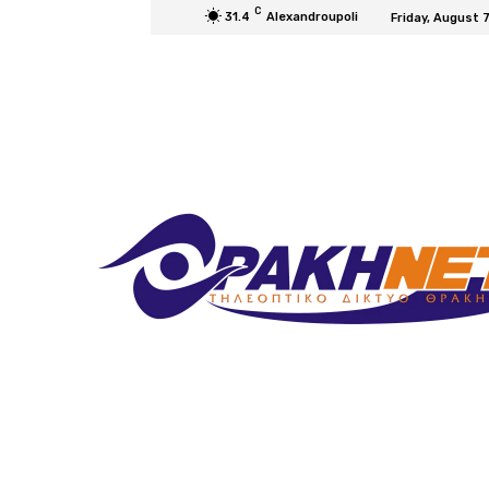
C
31.4
Alexandroupoli
Friday, August 