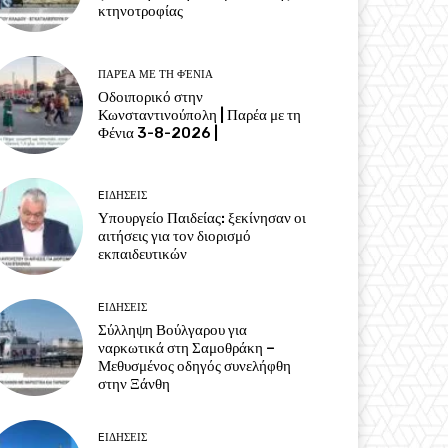
κτηνοτροφίας
ΠΑΡΈΑ ΜΕ ΤΗ ΦΈΝΙΑ
Οδοιπορικό στην
Κωνσταντινούπολη | Παρέα με τη
Φένια 3-8-2026 |
EΙΔΗΣΕΙΣ
Υπουργείο Παιδείας: ξεκίνησαν οι
αιτήσεις για τον διορισμό
εκπαιδευτικών
EΙΔΗΣΕΙΣ
Σύλληψη Βούλγαρου για
ναρκωτικά στη Σαμοθράκη –
Μεθυσμένος οδηγός συνελήφθη
στην Ξάνθη
EΙΔΗΣΕΙΣ