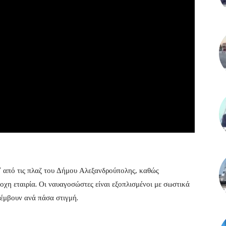
 από τις πλαζ του Δήμου Αλεξανδρούπολης, καθώς
η εταιρία. Οι ναυαγοσώστες είναι εξοπλισμένοι με σωστικά
έμβουν ανά πάσα στιγμή.