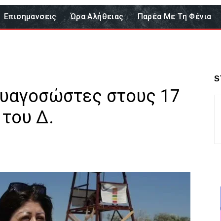
Επισημανσεις
Ώρα Αλήθειας
Παρέα Με Τη Φένια
S
υαγοσώστες στους 17
του Δ.