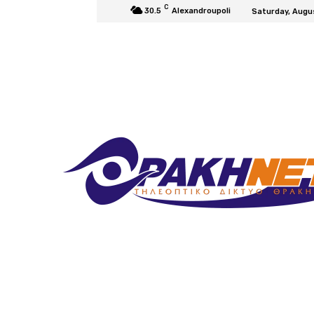
C
30.5
Alexandroupoli
Saturday, Augu