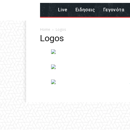
Live
Eιδησεις
Γεγονότα
Home
Logos
Logos