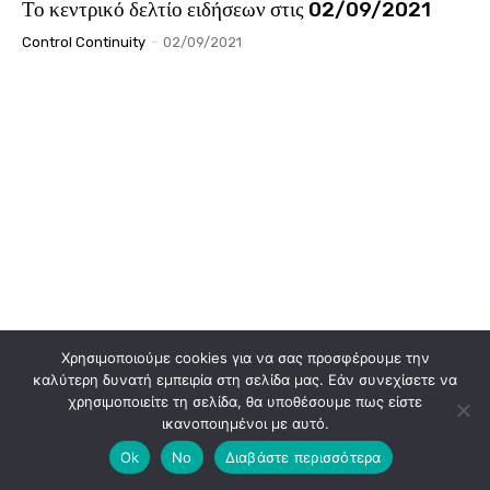
Το κεντρικό δελτίο ειδήσεων στις 02/09/2021
Control Continuity
-
02/09/2021
EΙΔΗΣΕΙΣ
Χρησιμοποιούμε cookies για να σας προσφέρουμε την
Σπήλιος Λιβανός: «Τα σύνορα της χώρας μας είναι
καλύτερη δυνατή εμπειρία στη σελίδα μας. Εάν συνεχίσετε να
απαραβίαστα – Είμαστε ευγνώμονες στους Εβρίτες»
χρησιμοποιείτε τη σελίδα, θα υποθέσουμε πως είστε
ικανοποιημένοι με αυτό.
Maria-Chrysa Stampoulidou
-
02/09/2021
Ok
No
Διαβάστε περισσότερα