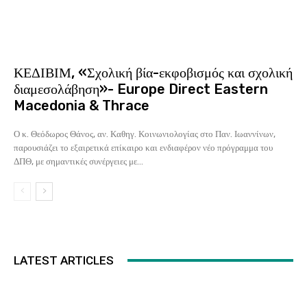
ΚΕΔΙΒΙΜ, «Σχολική βία-εκφοβισμός και σχολική
διαμεσολάβηση»- Europe Direct Eastern
Macedonia & Thrace
Ο κ. Θεόδωρος Θάνος, αν. Καθηγ. Κοινωνιολογίας στο Παν. Ιωαννίνων,
παρουσιάζει το εξαιρετικά επίκαιρο και ενδιαφέρον νέο πρόγραμμα του
ΔΠΘ, με σημαντικές συνέργειες με...
LATEST ARTICLES